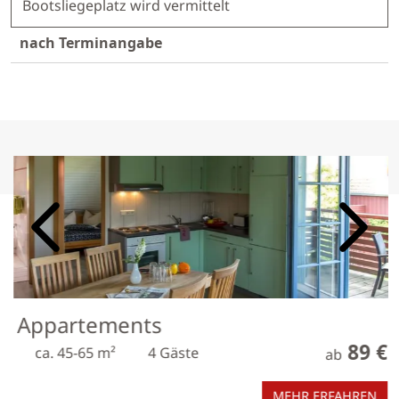
Bootsliegeplatz wird vermittelt
nach Terminangabe
Bildslider, der automatisch bzw. durch Klick auf links/rechts
Appartements
89 €
ca. 45-65 m²
4 Gäste
ab
MEHR ERFAHREN